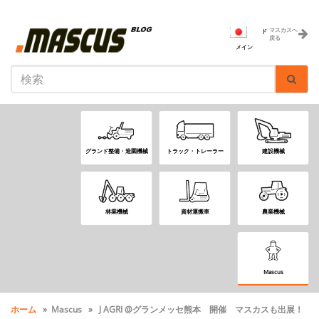
マスカスへ
ド
戻る
メイン
グランド整備・造園機械
トラック・トレーラー
建設機械
林業機械
資材運搬車
農業機械
Mascus
ホーム
» Mascus » J AGRI @グランメッセ熊本 開催 マスカスも出展！