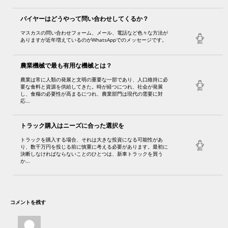
バイヤーはどうやって問い合わせしてくるか？
マスカスの問い合わせフォーム、メール、電話など色々な方法が
ありますが近年増えているのがWhatsAppでのメッセージです。
農業機械で最も有用な機械とは？
農業は常に人類の発展と文明の重要な一部であり、人口維持に必
要な食料と資源を供給してきた。時が経つにつれ、社会が発展
し、食糧の必要性が高まるにつれ、農業部門は現代の需要に対
応...
トラック購入はニーズに合った選択を
トラックを購入する場合、それは大きな投資になる可能性があ
り、数千万円を投じる前に慎重に考える必要があります。最初に
決断しなければならないことのひとつは、新車トラックを買う
か...
コメントを残す